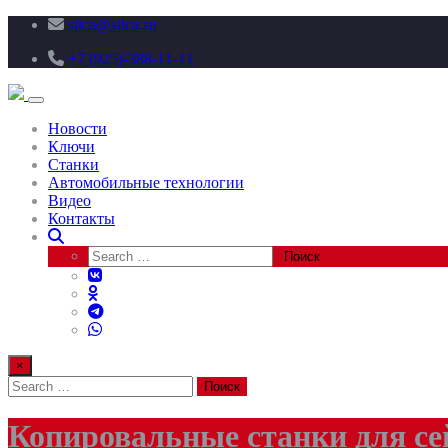
silca@silca.su
+7 (925)-388-11-11
Toggle navigation
Новости
Ключи
Станки
Автомобильные технологии
Видео
Контакты
×
Копировальные станки для с