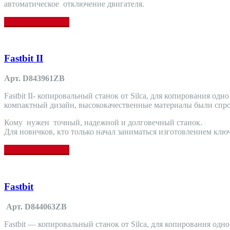
автоматическое отключение двигателя.
Прочитать больше
Fastbit II
Арт. D843961ZB
Fastbit II- копировальный станок от Silca, для копирования о
компактный дизайн, высококачественные материалы были спро
Кому нужен точный, надежной и долговечный станок.
Для новичков, кто только начал заниматься изготовлением клю
Прочитать больше
Fastbit
Арт. D844063ZB
Fastbit — копировальный станок от Silca, для копирования од