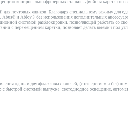
цепцию копировально-фрезерных станков. Двойная каретка позв
ей для почтовых ящиков. Благодаря специальному зажиму для од
, Abus® и Abloy® без использования дополнительных аксессуаро
ационной системой разблокировки, позволяющей работать со св
ании с перемещением каретки, позволяет делать выемки под уг
ления одно- и двухфлажковых ключей, (c отверстием и без) пом
 с быстрой системой выпуска, светодиодное освещение, автома