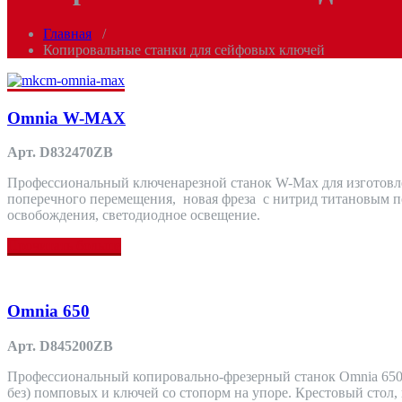
Главная
/
Копировальные станки для сейфовых ключей
Omnia W-MAX
Арт. D832470ZB
Профессиональный ключенарезной станок W-Max для изготовле
поперечного перемещения, новая фреза с нитрид титановым п
освобождения, светодиодное освещение.
Прочитать больше
Omnia 650
Арт. D845200ZB
Профессиональный копировально-фрезерный станок Omnia 650 и
без) помповых и ключей со стопорм на упоре. Крестовый стол