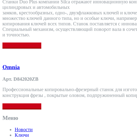
Станки Duo Plus компании Silca отражают инновационную кон
цилиндровых и автомобильных
замков, крестообразных, одно-, двухфлажковых ключей и ключ
множество ключей данного типа, но и особые ключи, например
копирования ключей всех типов. Станок поставляется с иннов
Специальный механизм, осуществляющий поворот вала в сочет
и точностью.
Прочитать больше
Omnia
Арт. D842020ZB
Профессиональные копировально-фрезерный станок для изготов
конструкция фрезы , покрытые оловом, подпружиненный копир
Прочитать больше
Меню
Новости
Ключи