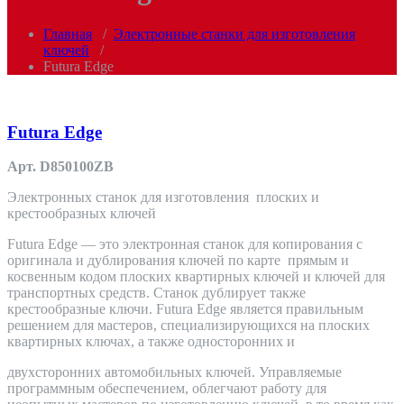
Главная
/
Электронные станки для изготовления
ключей
/
Futura Edge
Futura Edge
Арт. D850100ZB
Электронных станок для изготовления плоских и
крестообразных ключей
Futura Edge — это электронная станок для копирования с
оригинала и дублирования ключей по карте прямым и
косвенным кодом плоских квартирных ключей и ключей для
транспортных средств. Станок дублирует также
крестообразные ключи. Futura Edge является правильным
решением для мастеров, специализирующихся на плоских
квартирных ключах, а также односторонних и
двухсторонних автомобильных ключей. Управляемые
программным обеспечением, облегчают работу для